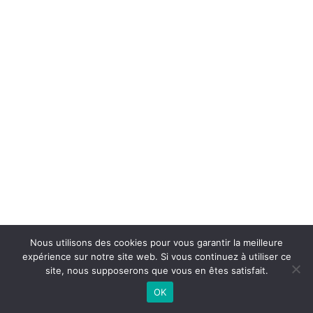
Nous utilisons des cookies pour vous garantir la meilleure
expérience sur notre site web. Si vous continuez à utiliser ce
©
2026 - Basket Club Basse-Goulaine | Site internet réalisé par
site, nous supposerons que vous en êtes satisfait.
OK
CONTACTEZ-NOUS |
MENTIONS LÉGALES