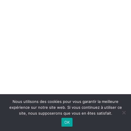
Nous utilisons des cookies pour vous garantir la meilleure
expérience sur notre site web. Si vous continuez à utiliser ce
©
2026 - Basket Club Basse-Goulaine | Site internet réalisé par
site, nous supposerons que vous en êtes satisfait.
OK
CONTACTEZ-NOUS |
MENTIONS LÉGALES