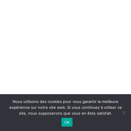
Nous utilisons des cookies pour vous garantir la meilleure
expérience sur notre site web. Si vous continuez à utiliser ce
©
2026 - Basket Club Basse-Goulaine | Site internet réalisé par
site, nous supposerons que vous en êtes satisfait.
OK
CONTACTEZ-NOUS |
MENTIONS LÉGALES