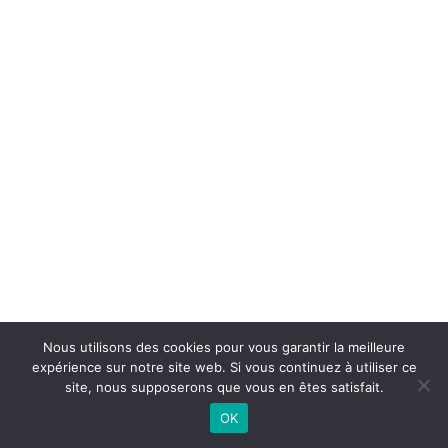
Nous utilisons des cookies pour vous garantir la meilleure
expérience sur notre site web. Si vous continuez à utiliser ce
©
2026 - Basket Club Basse-Goulaine | Site internet réalisé par
site, nous supposerons que vous en êtes satisfait.
OK
CONTACTEZ-NOUS |
MENTIONS LÉGALES