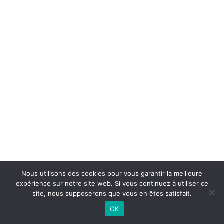
Nous utilisons des cookies pour vous garantir la meilleure
expérience sur notre site web. Si vous continuez à utiliser ce
©
2026 - Basket Club Basse-Goulaine | Site internet réalisé par
site, nous supposerons que vous en êtes satisfait.
OK
CONTACTEZ-NOUS |
MENTIONS LÉGALES