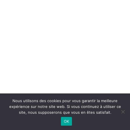
Nous utilisons des cookies pour vous garantir la meilleure
expérience sur notre site web. Si vous continuez à utiliser ce
©
2026 - Basket Club Basse-Goulaine | Site internet réalisé par
site, nous supposerons que vous en êtes satisfait.
OK
CONTACTEZ-NOUS |
MENTIONS LÉGALES