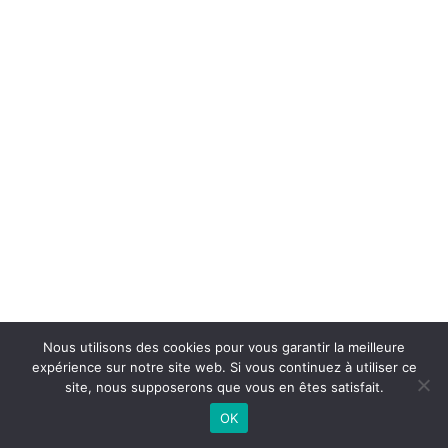
Nous utilisons des cookies pour vous garantir la meilleure
expérience sur notre site web. Si vous continuez à utiliser ce
©
2026 - Basket Club Basse-Goulaine | Site internet réalisé par
site, nous supposerons que vous en êtes satisfait.
OK
CONTACTEZ-NOUS |
MENTIONS LÉGALES